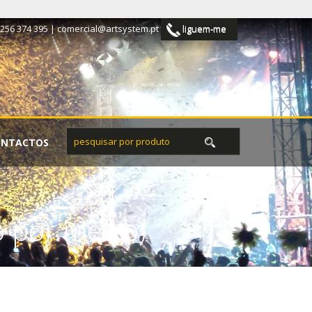
 256 374 395 |
comercial@artsystem.pt
liguem-me
ONTACTOS
 por metro)