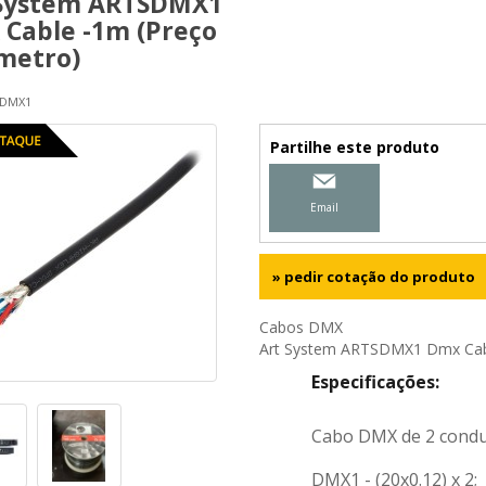
 System ARTSDMX1
Cable -1m (Preço
metro)
SDMX1
Partilhe este produto
» pedir cotação do produto
Cabos DMX
Art System ARTSDMX1 Dmx Cabl
Especificações: