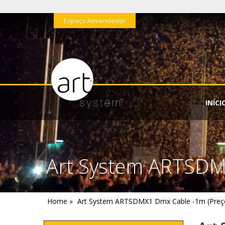
Espaço Revendedor
INÍCI
Art System ARTSDM
Home »
Art System ARTSDMX1 Dmx Cable -1m (Preç