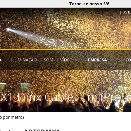
Torne-se nosso fã!
(+351)
O
ILUMINAÇÃO
SOM
VÍDEO
EMPRESA
C
X1 Dmx Cable -1m (Preço
o por metro)