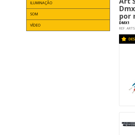
Art
ILUMINAÇÃO
Dmx 
por 
SOM
DMX1
VÍDEO
REF: ART