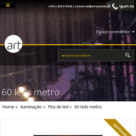
liguem-me
(+351) 256 374 395 |
comercial@artsystem.pt
Espaço revendedor
60 leds metro
Home »
Iluminação »
Fita de led »
60 leds metro