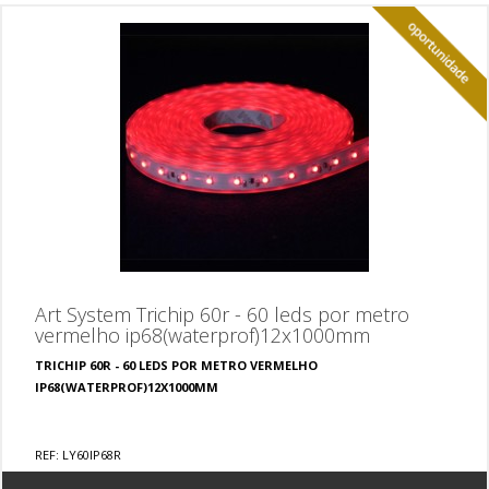
Art System Trichip 60r - 60 leds por metro
vermelho ip68(waterprof)12x1000mm
TRICHIP 60R - 60 LEDS POR METRO VERMELHO
IP68(WATERPROF)12X1000MM
REF: LY60IP68R